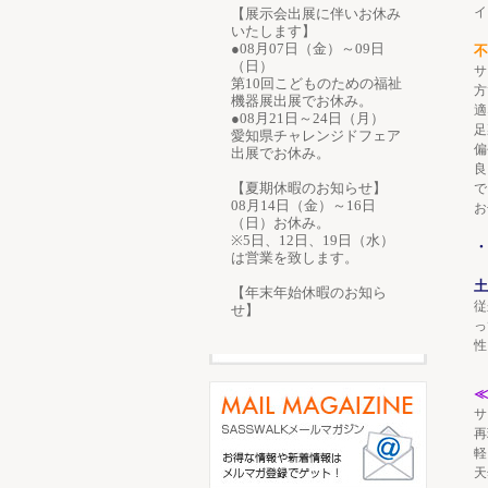
イ
【展示会出展に伴いお休み
いたします】
●08月07日（金）～09日
不
（日）
サ
第10回こどものための福祉
方
機器展出展でお休み。
適
●08月21日～24日（月）
足
愛知県チャレンジドフェア
偏
出展でお休み。
良
【夏期休暇のお知らせ】
で
08月14日（金）～16日
お
（日）お休み。
※5日、12日、19日（水）
・
は営業を致します。
土
【年末年始休暇のお知ら
従
せ】
っ
性
≪
サ
再
軽
天