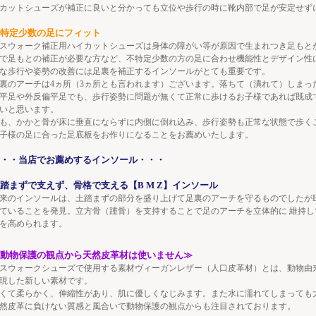
カットシューズが補正に良いと分かっても立位や歩行の時に靴内部で足が安定せず
特定少数の足にフィット
スウォーク補正用ハイカットシューズは身体の障がい等が原因で生まれつき足もと
で足もとの補正が必要な方など、不特定少数の方の足に合わせ機能性とデザイン性
な歩行や姿勢の改善には足裏を補正するインソールがとても重要です。
裏のアーチは4ヵ所（3ヵ所とも言われます）ございます。落ちて（潰れて）しまっ
平足や外反偏平足でも、歩行姿勢に問題が無くて正常に歩けるお子様であれば既成
いと思います。
も、かかと骨が床に垂直にならずに内側に倒れ込み、歩行姿勢も正常な状態で歩く
子様の足に合った足底板をお作りになることをお薦めいたします。
・・当店でお薦めするインソール・・・
踏まずで支えず、骨格で支える【B M Z】インソール
来のインソールは、土踏まずの部分を盛り上げて足裏のアーチを守るものでしたが
ていることを発見。立方骨（踵骨）を支持することで足のアーチを立体的に 維持
を高められます。
動物保護の観点から天然皮革材は使いません≫
スウォークシューズで使用する素材ヴィーガンレザー（人口皮革材）とは、動物由
現した新しい素材です。
くて柔らかく、伸縮性があり、肌に優しくなじみます。また水に濡れてしまっても
然皮革に負けない質感と風合いで動物保護の観点からも注目されております。