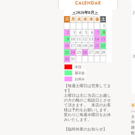
＜
2026年8月
＞
2
日
月
火
水
木
金
土
1
2
3
4
5
6
7
8
9
10
11
12
13
14
15
16
17
18
19
20
21
22
23
24
25
26
27
28
29
2
30
31
今日
展示会
お休み
【毎週土曜日は営業してま
す】
土曜日は主に当店にお越し
の方の靴のご相談日とさせ
て頂きます。 来店のお客
不
様は予約をお願いします。
ハ
変わりに毎週水曜日をお休
き
みいたします。
外
踵
【臨時休業のお知らせ】
較