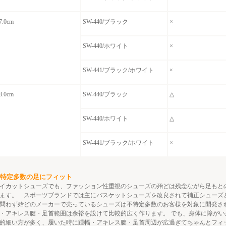
7.0cm
SW-440/ブラック
×
SW-440/ホワイト
×
SW-441/ブラック/ホワイト
×
8.0cm
SW-440/ブラック
△
SW-440/ホワイト
△
SW-441/ブラック/ホワイト
×
特定多数の足にフィット
イカットシューズでも、ファッション性重視のシューズの殆どは残念ながら足もと
ます。 スポーツブランドでは主にバスケットシューズを改良されて補正シューズ
問わず殆どのメーカーで売っているシューズは不特定多数のお客様を対象に開発さ
・アキレス腱・足首範囲は余裕を設けて比較的広く作ります。 でも、身体に障が
的細い方が多く、履いた時に踵幅・アキレス腱・足首周辺が広過ぎてちゃんとフィ