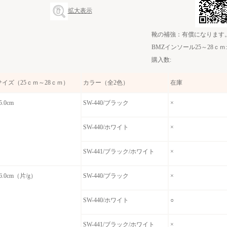
拡大表示
靴の補強：有償になります。
BMZインソール25～28ｃｍ:
購入数:
サイズ（25ｃｍ～28ｃｍ）
カラー（全2色）
在庫
5.0cm
SW-440/ブラック
×
SW-440/ホワイト
×
SW-441/ブラック/ホワイト
×
6.0cm（片/g）
SW-440/ブラック
×
SW-440/ホワイト
○
SW-441/ブラック/ホワイト
×