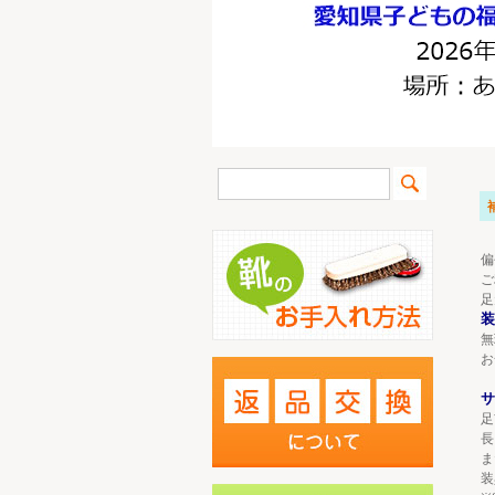
偏
ご
足
装
無
お
サ
足
長
ま
装