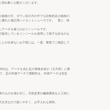
に揺れ動く心配がございます。
が細身の方、ダウン症の方の中でも比較的足が細身の
に優れた補正用ハイカットシューズです。 更に、快
たアーチを補うのがインソールです。
で販売しているインソールを使用して様子を診るのも
ことが出来ないお子様には、一度、整形でご相談して
BMZは、アーチを含む足の骨格全体が［立方骨］に乗
して、足の内側アーチで運動性を、外側アーチは安定
来のものを使わずに、天然皮革の繊維構造を人工的に
大丈夫なので扱いやすく、お手入れも簡単。