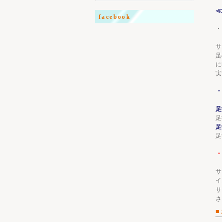
≪
facebook
・
サ
足
に
実
・
足
足
足
足
・
サ
イ
サ
さ
■