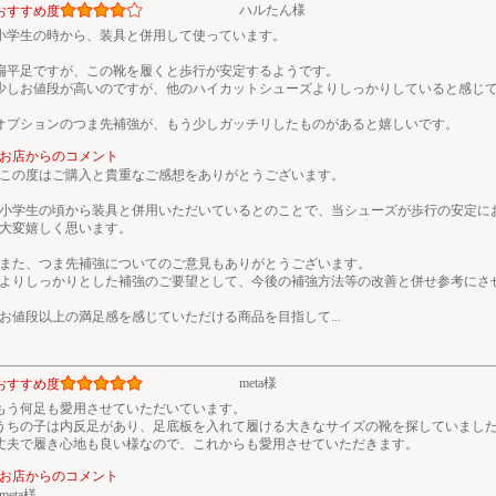
ハルたん様
おすすめ度
小学生の時から、装具と併用して使っています。
扁平足ですが、この靴を履くと歩行が安定するようです。
少しお値段が高いのですが、他のハイカットシューズよりしっかりしていると感じ
オプションのつま先補強が、もう少しガッチリしたものがあると嬉しいです。
お店からのコメント
この度はご購入と貴重なご感想をありがとうございます。
小学生の頃から装具と併用いただいているとのことで、当シューズが歩行の安定に
大変嬉しく思います。
また、つま先補強についてのご意見もありがとうございます。
よりしっかりとした補強のご要望として、今後の補強方法等の改善と併せ参考にさ
お値段以上の満足感を感じていただける商品を目指して
...
meta様
おすすめ度
もう何足も愛用させていただいています。
うちの子は内反足があり、足底板を入れて履ける大きなサイズの靴を探していまし
丈夫で履き心地も良い様なので、これからも愛用させていただきます。
お店からのコメント
meta様