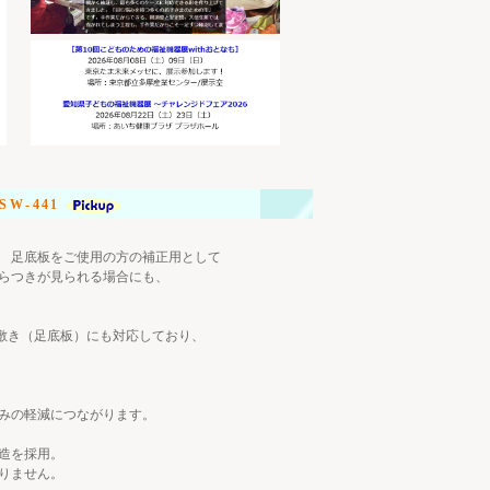
W-441
、 足底板をご使用の方の補正用として
ぐらつきが見られる場合にも、
、
敷き（足底板）にも対応しており、
痛みの軽減につながります。
造を採用。
りません。