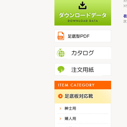
※
※
在
次