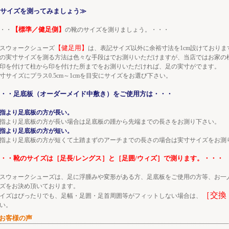
サイズを測ってみましょう≫
【標準／健足側】
・・
の靴のサイズを測りましょう。・・・
【健足用】
スウォークシューズ
は、表記サイズ以外に余裕寸法を1cm設けておりま
の実寸サイズを測る方法は色々な手段はでお測りいただけますが、当店ではお家の
印を付けて柱から印を付けた所までをお測りいただければ、足の実寸がでます。
寸サイズにプラス0.5cm～1cmを目安にサイズをお選び下さい。
・・足底板（オーダーメイド中敷き）をご使用方は・・・
指より足底板の方が長い。
指より足底板の方が長い場合は足底板の踵から先端までの長さをお測り下さい。
指より足底板の方が短い。
指より足底板の方が短くて土踏まずのアーチまでの長さの場合は実寸サイズをお測
・・靴のサイズは［足長/レングス］と［足囲/ウィズ］で測ります。・・・
スウォークシューズは、足に浮腫みや変形がある方、足底板をご使用の方等、お一
ズをお決め頂いております。
［交換
イズはぴったりでも、足幅・足囲・足首周囲等がフィットしない場合は、
い。
 お客様の声