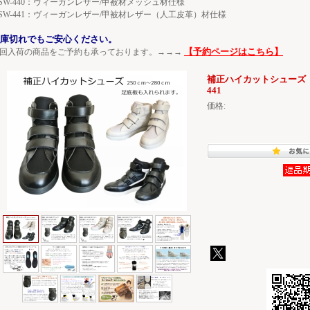
SW-440：ヴィーガンレザー/甲被材メッシュ材仕様
SW-441：ヴィーガンレザー/甲被材レザー（人工皮革）材仕様
庫切れでもご安心ください。
【予約ページはこちら】
回入荷の商品をご予約も承っております。→→→
補正ハイカットシューズ｜足
441
価格: