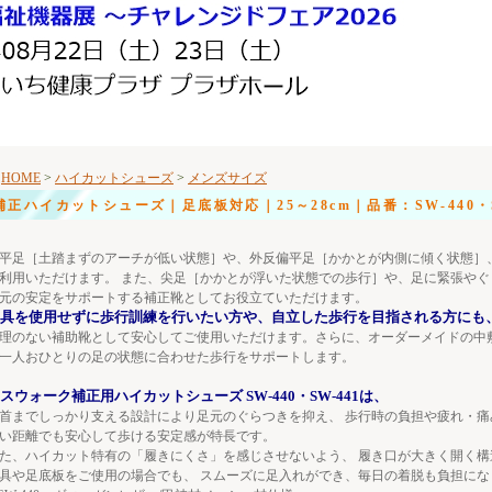
HOME
>
ハイカットシューズ
>
メンズサイズ
補正ハイカットシューズ｜足底板対応｜25～28cm｜品番：SW-440・S
平足［土踏まずのアーチが低い状態］や、外反偏平足［かかとが内側に傾く状態］
利用いただけます。 また、尖足［かかとが浮いた状態での歩行］や、足に緊張や
元の安定をサポートする補正靴としてお役立ていただけます。
具を使用せずに歩行訓練を行いたい方や、自立した歩行を目指される方にも
理のない補助靴として安心してご使用いただけます。さらに、オーダーメイドの中
一人おひとりの足の状態に合わせた歩行をサポートします。
スウォーク補正用ハイカットシューズ SW-440・SW-441は、
首までしっかり支える設計により足元のぐらつきを抑え、 歩行時の負担や疲れ・
い距離でも安心して歩ける安定感が特長です。
た、ハイカット特有の「履きにくさ」を感じさせないよう、 履き口が大きく開く構
具や足底板をご使用の場合でも、 スムーズに足入れができ、毎日の着脱も負担にな