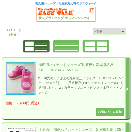
装具用シューズ・足底板対応靴のサスウォーク
1 / 1ページ
（全4件）
補正用ハイカットシューズ/足底板対応/品番SW-
510［130ｃｍ～155ｃｍ］
□：幼児のぷよぷよの足を補正／サイズ：13.0ｃｍ～15.5ｃ
ｍ（0.5ｃｍ刻） □：足底板及びオリジナルインソールにも
適用します。 □：カラー：ブルー・ピンク・ホワイト・ブ
ラック
価格： 7,480円(税込)
【予約】 補正ハイカットシューズ｜足底板対応｜25～