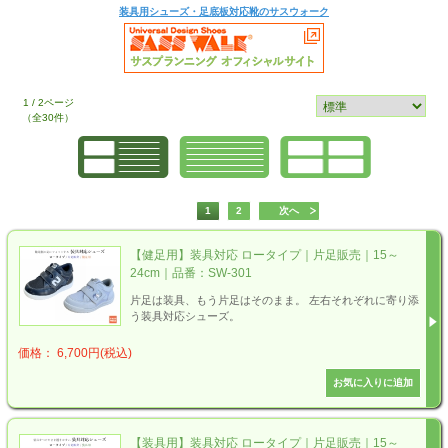
装具用シューズ・足底板対応靴のサスウォーク
1 / 2ページ
（全30件）
1
2
次へ
【健足用】装具対応 ロータイプ｜片足販売｜15～
24cm｜品番：SW-301
片足は装具、もう片足はそのまま。 左右それぞれに寄り添
う装具対応シューズ。
価格： 6,700円(税込)
【装具用】装具対応 ロータイプ｜片足販売｜15～