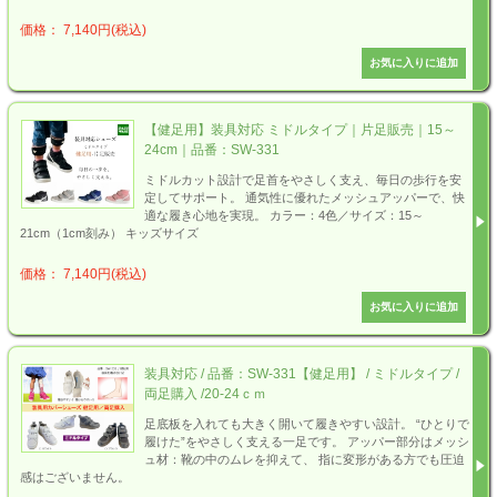
価格： 7,140円(税込)
【健足用】装具対応 ミドルタイプ｜片足販売｜15～
24cm｜品番：SW-331
ミドルカット設計で足首をやさしく支え、毎日の歩行を安
定してサポート。 通気性に優れたメッシュアッパーで、快
適な履き心地を実現。 カラー：4色／サイズ：15～
21cm（1cm刻み） キッズサイズ
価格： 7,140円(税込)
装具対応 / 品番：SW-331【健足用】 / ミドルタイプ /
両足購入 /20-24ｃｍ
足底板を入れても大きく開いて履きやすい設計。 “ひとりで
履けた”をやさしく支える一足です。 アッパー部分はメッシ
ュ材：靴の中のムレを抑えて、 指に変形がある方でも圧迫
感はございません。