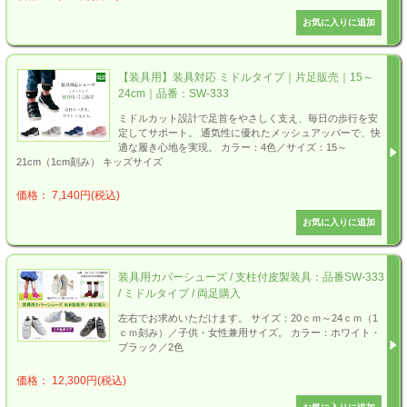
【装具用】装具対応 ミドルタイプ｜片足販売｜15～
24cm｜品番：SW-333
ミドルカット設計で足首をやさしく支え、毎日の歩行を安
定してサポート。 通気性に優れたメッシュアッパーで、快
適な履き心地を実現。 カラー：4色／サイズ：15～
21cm（1cm刻み） キッズサイズ
価格： 7,140円(税込)
装具用カバーシューズ / 支柱付皮製装具：品番SW-333
/ ミドルタイプ / 両足購入
左右でお求めいただけます。 サイズ：20ｃｍ～24ｃｍ（1
ｃｍ刻み）／子供・女性兼用サイズ。 カラー：ホワイト・
ブラック／2色
価格： 12,300円(税込)