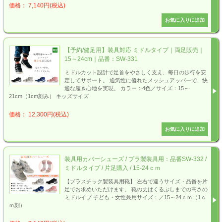
価格： 7,140円(税込)
【予約/健足用】装具対応 ミドルタイプ｜両足販売｜
15～24cm｜品番：SW-331
ミドルカット設計で足首をやさしく支え、毎日の歩行を安
定してサポート。 通気性に優れたメッシュアッパーで、快
適な履き心地を実現。 カラー：4色／サイズ：15～
21cm（1cm刻み） キッズサイズ
価格： 12,300円(税込)
装具用カバーシューズ / プラ製装具用：品番SW-332 /
ミドルタイプ / 片足購入 / 15-24ｃｍ
【プラスチック製装具用靴】 左右で違うサイズ・品番を片
足でお求めいただけます。 靴の丈はくるぶしまでの高さの
ミドルイプ 子ども・女性兼用サイズ：／15～24ｃｍ（1ｃ
ｍ刻）