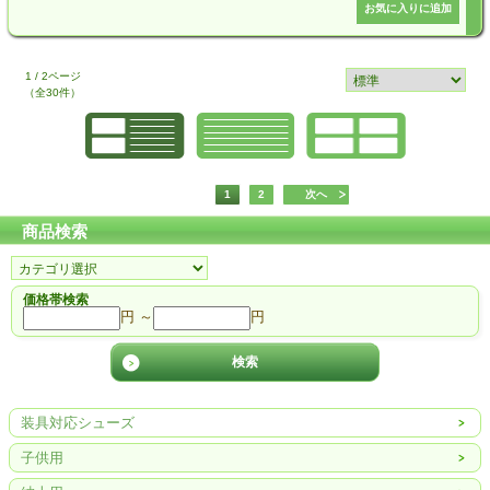
1 / 2ページ
（全30件）
1
2
次へ
商品検索
価格帯検索
円 ～
円
装具対応シューズ
子供用