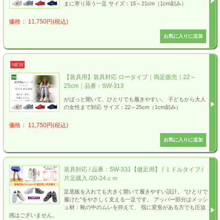
まに寄り添う一足 サイズ：15～21cm（1cm刻み）
価格： 11,750円(税込)
NEW
【装具用】装具対応 ロータイプ｜両足販売｜22～
25cm｜品番：SW-313
がばっと開いて、ひとりでも履きやすい。 子どもから大人
の女性まで対応 サイズ：22～25cm（1cm刻み）
価格： 11,750円(税込)
装具対応 / 品番：SW-331【健足用】 / ミドルタイプ /
片足購入 /20-24ｃｍ
足底板を入れても大きく開いて履きやすい設計。 “ひとりで
履けた”をやさしく支える一足です。 アッパー部分はメッシ
ュ材：靴の中のムレを抑えて、 指に変形がある方でも圧迫
感はございません。