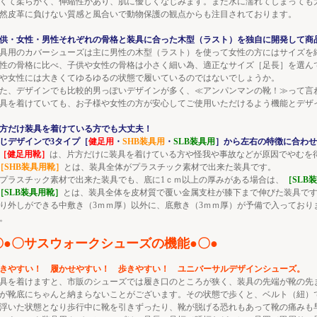
くて柔らかく、伸縮性があり、肌に優しくなじみます。また水に濡れてしまっても
然皮革に負けない質感と風合いで動物保護の観点からも注目されております。
供・女性・男性それぞれの骨格と装具に合った木型（ラスト）を独自に開発して商
具用のカバーシューズは主に男性の木型（ラスト）を使って女性の方にはサイズを
性の骨格に比べ、子供や女性の骨格は小さく細い為、適正なサイズ［足長］を選ん
や女性には大きくてゆるゆるの状態で履いているのではないでしょうか。
た、デザインでも比較的男っぽいデザインが多く、≪アンパンマンの靴！≫って言
具を着けていても、お子様や女性の方が安心してご使用いただけるよう機能とデザ
方だけ装具を着けている方でも大丈夫！
じデザインで3タイプ［
健足用
・
SHB装具用
・
SLB装具用
］から左右の特徴に合わせ
［健足用靴］
は、片方だけに装具を着けている方や怪我や事故などが原因でやむを
［SHB装具用靴］
とは、装具全体がプラスチック素材で出来た装具です。
プラスチック素材で出来た装具でも、底に1ｃｍ以上の厚みがある場合は、
［SLB
［SLB装具用靴］
とは、装具全体を皮材質で覆い金属支柱が膝下まで伸びた装具で
り外しができる中敷き（3ｍｍ厚）以外に、底敷き（3ｍｍ厚）が予備で入っており
。
〇●〇サスウォークシューズの機能●〇●
きやすい！ 履かせやすい！ 歩きやすい！ ユニバーサルデザインシューズ。
具を着けますと、市販のシューズでは履き口のところが狭く、装具の先端が靴の先
が靴底にちゃんと納まらないことがございます。その状態で歩くと、ベルト（紐）
浮いた状態となり歩行中に靴を引きずったり、靴が脱げる恐れもあって靴の痛み