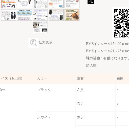
拡大表示
BMZインソール15～20ｃｍ:
BMZインソール21～25ｃｍ:
靴の補強：有償になります。
購入数:
サイズ（1cm刻）
カラー
左右
在庫
0cm
ブラック
左足
×
右足
○
ホワイト
左足
×