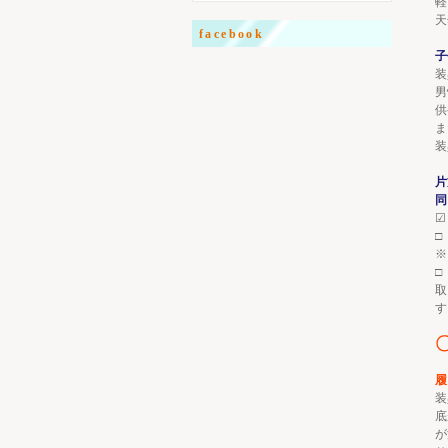
軽
天
facebook
子
装
男
供
ま
装
片
同
☑
□
※
□
取
す
履
装
底
が