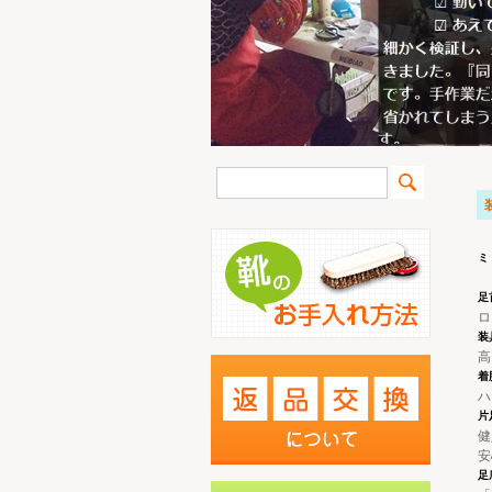
ミ
足
ロ
装
高
着
ハ
片
健
安
足