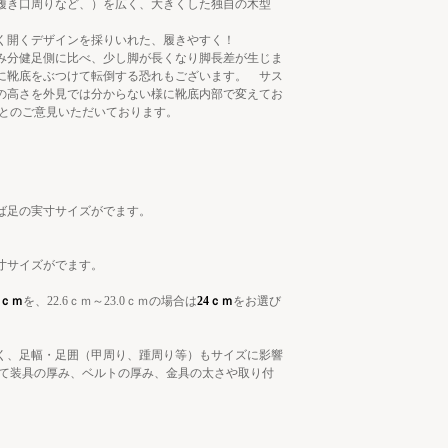
履き口周りなど、）を広く、大きくした独自の木型
きく開くデザインを採りいれた、履きやすく！
み分健足側に比べ、少し脚が長くなり脚長差が生じま
に靴底をぶつけて転倒する恐れもございます。 サス
の高さを外見では分からない様に靴底内部で変えてお
たとのご意見いただいております。
ば足の実寸サイズがでます。
寸サイズがでます。
3ｃｍ
を、22.6ｃｍ～23.0ｃｍの場合は
24ｃｍ
をお選び
く、足幅・足囲（甲周り、踵周り等）もサイズに影響
って装具の厚み、ベルトの厚み、金具の太さや取り付