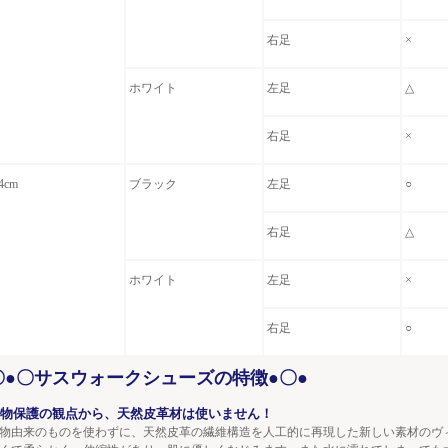
右足
×
ホワイト
左足
△
右足
×
4cm
ブラック
左足
○
右足
△
ホワイト
左足
×
右足
○
〇●〇サスウォークシューズの特徴●〇●
物保護の観点から、天然皮革材は使いません！
物由来のものを使わずに、天然皮革の繊維構造を人工的に再現した新しい素材のヴ