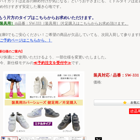
ハイカットは足首の締め付けが気になる」というお子さまにも、ミドルタイプは足
め付けすぎず安定した履き心地です。
もう片方のタイプはこちらからお求めいただけます。
装具用］
◎品番：SW-333［装具用］/片足購入はこちらからお求め頂けます。
在庫0でもご安心ください！ご希望の商品が欠品していても、次回入荷して参ります
ご予約ページはこちらから、］
新仕様のご案内】
り快適にご使用いただけるよう、一部仕様を変更いたしました。
今、新仕様モデルの
≪予約注文を受付中≫
です。
装具対応 / 品番：SW-331
価格: