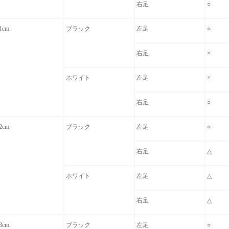
右足
○
1cm
ブラック
左足
○
右足
×
ホワイト
左足
×
右足
○
2cm
ブラック
左足
○
右足
△
ホワイト
左足
△
右足
△
3cm
ブラック
左足
○