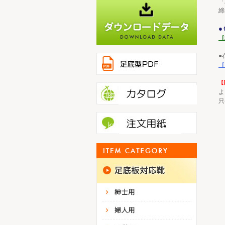
「
締
●
［
●
［
【
よ
只