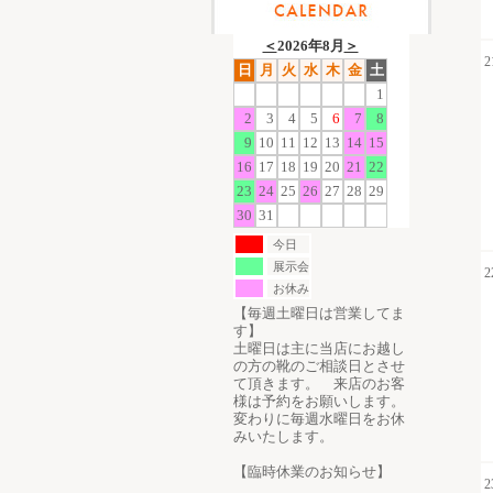
＜
2026年8月
＞
2
日
月
火
水
木
金
土
1
2
3
4
5
6
7
8
9
10
11
12
13
14
15
16
17
18
19
20
21
22
23
24
25
26
27
28
29
30
31
今日
展示会
2
お休み
【毎週土曜日は営業してま
す】
土曜日は主に当店にお越し
の方の靴のご相談日とさせ
て頂きます。 来店のお客
様は予約をお願いします。
変わりに毎週水曜日をお休
みいたします。
【臨時休業のお知らせ】
2