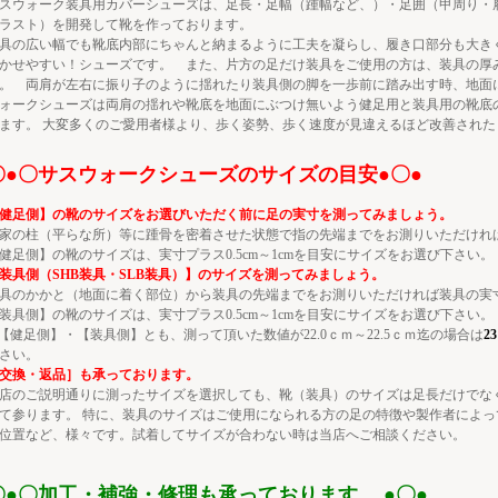
スウォーク装具用カバーシューズは、足長・足幅（踵幅など、）・足囲（甲周り・
ラスト）を開発して靴を作っております。
具の広い幅でも靴底内部にちゃんと納まるように工夫を凝らし、履き口部分も大
かせやすい！シューズです。 また、片方の足だけ装具をご使用の方は、装具の厚
。 両肩が左右に振り子のように揺れたり装具側の脚を一歩前に踏み出す時、地面
ォークシューズは両肩の揺れや靴底を地面にぶつけ無いよう健足用と装具用の靴底
ます。 大変多くのご愛用者様より、歩く姿勢、歩く速度が見違えるほど改善され
〇●〇サスウォークシューズのサイズの目安●〇●
健足側】の靴のサイズをお選びいただく前に足の実寸を測ってみましょう。
家の柱（平らな所）等に踵骨を密着させた状態で指の先端までをお測りいただけれ
健足側】の靴のサイズは、実寸プラス0.5cm～1cmを目安にサイズをお選び下さい。
装具側（SHB装具・SLB装具）】のサイズを測ってみましょう。
具のかかと（地面に着く部位）から装具の先端までをお測りいただければ装具の実
装具側】の靴のサイズは、実寸プラス0.5cm～1cmを目安にサイズをお選び下さい。
【健足側】・【装具側】とも、測って頂いた数値が22.0ｃｍ～22.5ｃｍ迄の場合は
2
さい。
交換・返品］も承っております。
店のご説明通りに測ったサイズを選択しても、靴（装具）のサイズは足長だけでな
て参ります。 特に、装具のサイズはご使用になられる方の足の特徴や製作者によ
位置など、様々です。試着してサイズが合わない時は当店へご相談ください。
〇●〇加工・補強・修理も承っております。 ●〇●