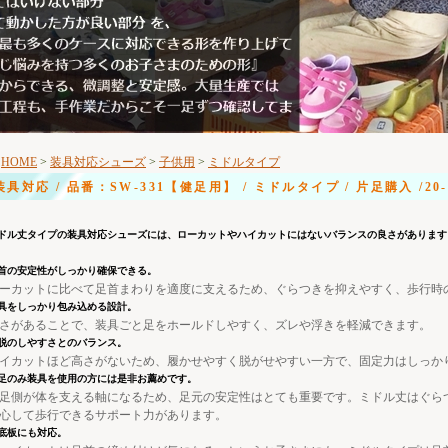
HOME
>
装具対応シューズ
>
子供用
>
ミドルタイプ
装具対応 / 品番：SW-331【健足用】 / ミドルタイプ / 片足購入 /20
ドル丈タイプの装具対応シューズには、ローカットやハイカットにはないバランスの良さがあります
首の安定性がしっかり確保できる。
ーカットに比べて足首まわりを適度に支えるため、ぐらつきを抑えやすく、歩行時
具をしっかり包み込める設計。
さがあることで、装具ごと足をホールドしやすく、ズレや浮きを軽減できます。
脱のしやすさとのバランス。
イカットほど高さがないため、履かせやすく脱がせやすい一方で、固定力はしっか
足のみ装具を使用の方には是非お薦めです。
足側が体を支える軸になるため、足元の安定性はとても重要です。ミドル丈はぐら
心して歩行できるサポート力があります。
底板にも対応。