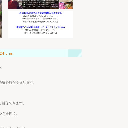
-24ｃｍ
。
の安心感が高まります。
り確保できます。
つきを抑え、