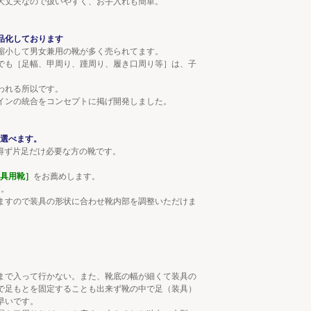
大丈夫なので扱いやすく、お手入れも簡単。
品化しております
縮小して男女兼用の靴が多く売られてます。
でも［足幅、甲周り、踵周り、履き口周り等］は、子
われる所以です。
インの統合をコンセプトに掲げ開発しました。
選べます。
得ず片足だけ必要な方の靴です。
装具用靴］
をお薦めします。
す。
ますので装具の形状に合わせ靴内部を調整いただけま
まで入って行かない。また、靴底の幅が細くて装具の
で足もとを固定することも出来ず靴の中で足（装具）
も早いです。