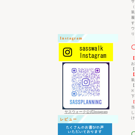
サ
（
装
履
す
ウ
り
Instagram
【
お
【
【
装
【
※
下
［
当
サスウォーク公式Instagram
し
け
レビュー