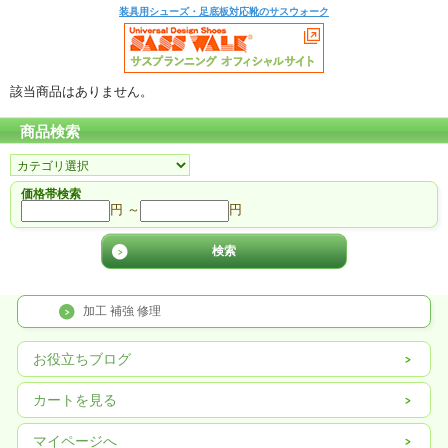
装具用シューズ・足底板対応靴のサスウォーク
該当商品はありません。
商品検索
価格帯検索
円 ～
円
加工 補強 修理
お役立ちブログ
カートを見る
マイページへ